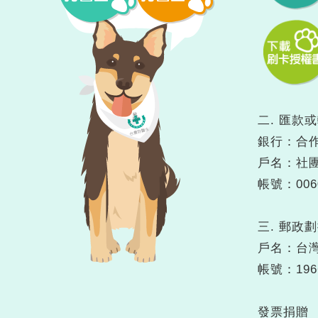
二. 匯款
銀行：合作
戶名：社
帳號：00
三. 郵政
戶名：台
帳號：1966
發票捐贈