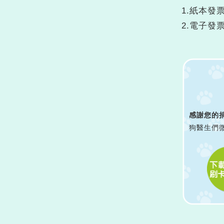
1.紙本
2.電子發
感謝您的
狗醫生們