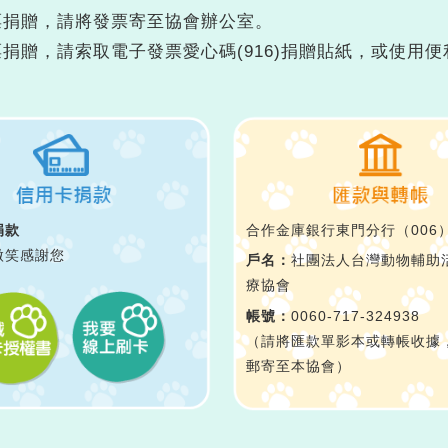
發票捐贈，請將發票寄至協會辦公室。
票捐贈，請索取電子發票愛心碼(916)捐贈貼紙，或使用
捐款
合作金庫銀行東門分行（006
微笑感謝您
戶名：
社團法人台灣動物輔助
療協會
帳號：
0060-717-324938
（請將匯款單影本或轉帳收據
郵寄至本協會）