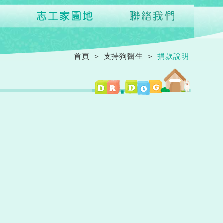
首頁
＞
支持狗醫生
＞
捐款說明