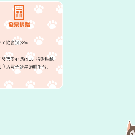
：
寄至協會辦公室
：
發票愛心碼(916)捐贈貼紙，
利商店電子發票捐贈平台。