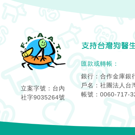
匯款或轉帳：
銀行：合作金庫銀行
戶名：社團法人台
立案字號：台內
帳號：0060-717-3
社字9035264號