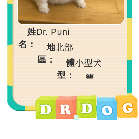
姓
Dr. Puni
名：
地
北部
區：
體
小型犬
型：
簡
介：
大家好,
我的名字叫做Puni
是一種糖果的名字喔, 因
為姐姐希望我可以像糖果